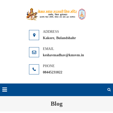
Skip
to
KMSVM
Kakore Distt.
content
Bulandshahr
Kakore, Bulandshahr
keshavmadhav@kmsvm.in
08445231022
Blog